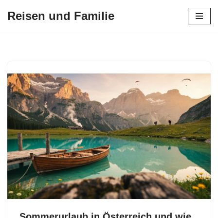
Reisen und Familie
Zum
Inhalt
springen
Sommerurlaub in Österreich und wie