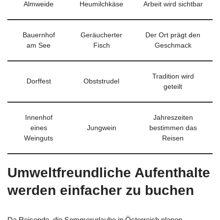
Almweide
Heumilchkäse
Arbeit wird sichtbar
Bauernhof
Geräucherter
Der Ort prägt den
am See
Fisch
Geschmack
Tradition wird
Dorffest
Obststrudel
geteilt
Innenhof
Jahreszeiten
eines
Jungwein
bestimmen das
Weinguts
Reisen
Umweltfreundliche Aufenthalte
werden einfacher zu buchen
Da Reisende, die Sommerurlaube in Österreich planen,