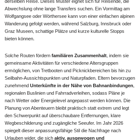
derselben Reise. Dieses Muster eignet sich für Reisende, die
Abwechslung ohne lange Transfers suchen. Ein Vormittag am
Wolfgangsee oder Wörthersee kann von einer einfachen alpinen
Wanderung gefolgt werden, während Salzburg, Innsbruck oder
Graz Museen, schattige Plätze und kurze kulturelle Stopps
bieten können.
Solche Routen fördern
familiären Zusammenhalt
, indem sie
gemeinsame Aktivitäten für verschiedene Altersgruppen
ermöglichen, von Tretbooten und Picknickbereichen bis hin zu
Seilbahn-Aussichtspunkten und Naturpfaden. Eltern bevorzugen
zunehmend
Unterkünfte in der Nähe von Bahnanbindungen
,
regionalen Buslinien und Fahrradverleihen, sodass Pläne je
nach Wetter oder Energielevel angepasst werden können. Die
Planung von Abenteuern bleibt praktisch statt extrem und legt
den Schwerpunkt auf überschaubare Entfernungen, klare
Wegbeschilderung und zugängliche Seeufer. Im Jahr 2026
spiegelt dieser anpassungsfähige Stil die Nachfrage nach
Urlauben wider, die sich
aktiv, ausgewogen und