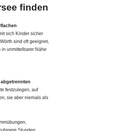
rsee finden
t
flachen
t sich Kinder sicher
örth sind oft geeignet,
 in unmittelbarer Nähe
n
abgetrennten
e festzulegen, auf
n, sie aber niemals als
wimmübungen,
 ruhigere Stunden