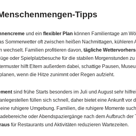
 Menschenmengen-Tipps
nnencreme
und ein
flexibler Plan
können Familientage am Wör
as Sommerwetter oft zwischen heißen Nachmittagen, kühleren
n wechselt. Familien profitieren davon,
tägliche Wettervorher
ge oder Spielplatzbesuche für die stabilen Morgenstunden zu
ttermuster hilft Eltern außerdem dabei, schattige Pausen, Mus
planen, wenn die Hitze zunimmt oder Regen aufzieht.
ement
sind frühe Starts besonders im Juli und August sehr hilfre
egestellen füllen sich schnell, daher bietet eine Ankunft vor 
 eine ruhigere Umgebung. Familien, die ruhigere Momente suc
Badebereiche oder Abendspaziergänge nach dem Aufbruch der 
raus
für Restaurants und Aktivitäten reduzieren Wartezeiten.