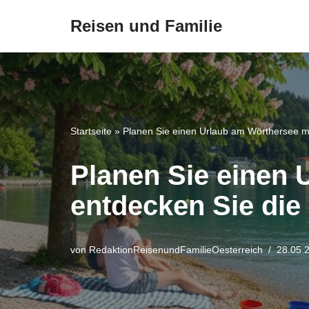
Reisen und Familie
Zum
Inhalt
springen
Startseite
»
Planen Sie einen Urlaub am Wörthersee mi
Planen Sie einen 
entdecken Sie die
von
RedaktionReisenundFamilieOesterreich
28.05.