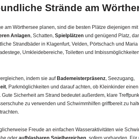
eundliche Strände am Wörthe
 am Wörthersee planen, sind die besten Plätze diejenigen mi
eren Anlagen
, Schatten,
Spielplätzen
und genügend Platz, dami
iche Strandbäder in Klagenfurt, Velden, Pörtschach und Maria W
adestege, Umkleidebereiche, Toiletten und Imbissmöglichkeiten
ergleichen, indem sie auf
Bademeisterpräsenz
, Seezugang,
eit
, Parkmöglichkeiten und darauf achten, ob Kleinkinder eine
Gute Sicherheit am Strand bedeutet außerdem, klare Treffpunkt
erschuhe zu verwenden und Schwimmhilfen griffbereit zu halte
trachten.
glicherweise Freude an einfachen Wasseraktivitäten wie Sch
ähe oder
aufblasbaren Spielbereichen
, sofern vorhanden. Für