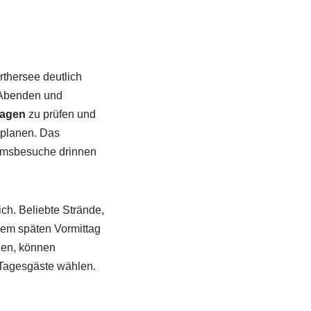
thersee deutlich
 Abenden und
sagen
zu prüfen und
 planen. Das
eumsbesuche drinnen
ich. Beliebte Strände,
dem späten Vormittag
hen, können
Tagesgäste wählen.