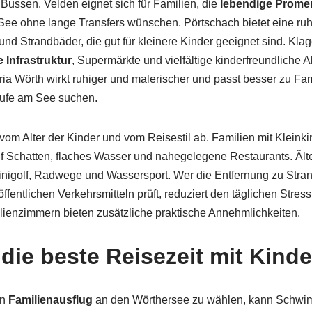
ussen. Velden eignet sich für Familien, die
lebendige Prom
ee ohne lange Transfers wünschen. Pörtschach bietet eine ruh
d Strandbäder, die gut für kleinere Kinder geeignet sind. Klagen
 Infrastruktur
, Supermärkte und vielfältige kinderfreundliche 
ia Wörth wirkt ruhiger und malerischer und passt besser zu Fam
ufe am See suchen.
 vom Alter der Kinder und vom Reisestil ab. Familien mit Kleink
 Schatten, flaches Wasser und nahegelegene Restaurants. Älte
Minigolf, Radwege und Wassersport. Wer die Entfernung zu Stra
fentlichen Verkehrsmitteln prüft, reduziert den täglichen Stres
milienzimmern bieten zusätzliche praktische Annehmlichkeiten.
die beste Reisezeit mit Kind
en
Familienausflug
an den Wörthersee zu wählen, kann Schwi