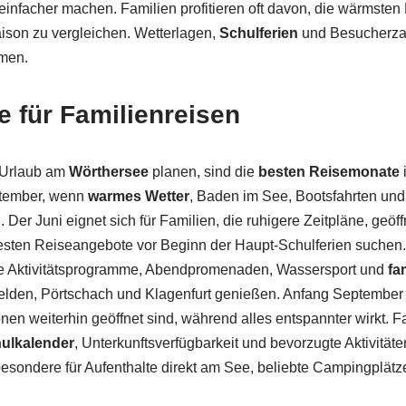
einfacher machen. Familien profitieren oft davon, die wärmsten
son zu vergleichen. Wetterlagen,
Schulferien
und Besucherzah
men.
 für Familienreisen
n Urlaub am
Wörthersee
planen, sind die
besten Reisemonate
i
tember, wenn
warmes Wetter
, Baden im See, Bootsfahrten und
 Der Juni eignet sich für Familien, die ruhigere Zeitpläne, geö
esten Reiseangebote vor Beginn der Haupt-Schulferien suchen. 
olle Aktivitätsprogramme, Abendpromenaden, Wassersport und
fa
lden, Pörtschach und Klagenfurt genießen. Anfang September pa
ionen weiterhin geöffnet sind, während alles entspannter wirkt. F
ulkalender
, Unterkunftsverfügbarkeit und bevorzugte Aktivität
besondere für Aufenthalte direkt am See, beliebte Campingplätz