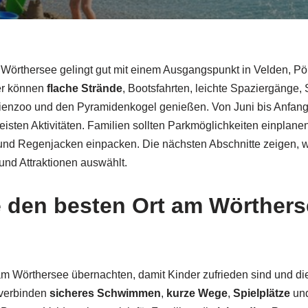
Wörthersee gelingt gut mit einem Ausgangspunkt in Velden, Pör
er können
flache Strände
, Bootsfahrten, leichte Spaziergänge, 
ienzoo und den Pyramidenkogel genießen. Von Juni bis Anfang
isten Aktivitäten. Familien sollten Parkmöglichkeiten einplan
d Regenjacken einpacken. Die nächsten Abschnitte zeigen, w
und Attraktionen auswählt.
 den besten Ort am Wörthers
am Wörthersee übernachten, damit Kinder zufrieden sind und di
 verbinden
sicheres Schwimmen
,
kurze Wege
,
Spielplätze
und