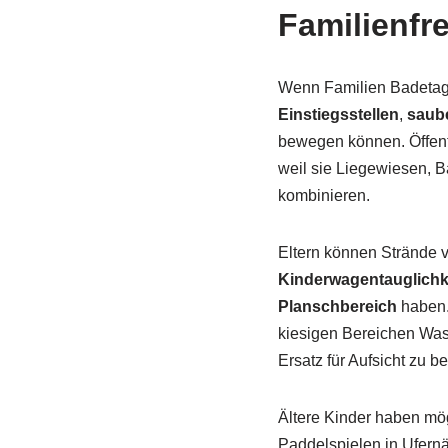
Familienfr
Wenn Familien Badetage
Einstiegsstellen
,
saub
bewegen können. Öffentl
weil sie Liegewiesen, B
kombinieren.
Eltern können Strände v
Kinderwagentauglichk
Planschbereich
haben. 
kiesigen Bereichen Wass
Ersatz für Aufsicht zu be
Ältere Kinder haben mö
Paddelspielen in Ufern