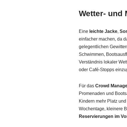
Wetter- und
Eine
leichte Jacke
,
So
einfacher machen, da d
gelegentlichen Gewitter
Schwimmen, Bootsausflü
Verständnis lokaler We
oder Café-Stopps einzu
Für das
Crowd Manag
Promenaden und Bootsanl
Kindern mehr Platz und
Wochentage, kleinere 
Reservierungen im Vo