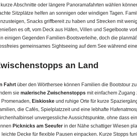
 kurze Abschnitte oder längere Panoramafahrten wählen können
chte Sitzplätze helfen an sonnigen oder windigen Tagen. Famil
 einzusteigen, Snacks griffbereit zu haben und Strecken mit wen
enießen es oft, vom Deck aus Häfen, Villen und Segelboote vor
es in einigen Gegenden Familien-Bootsverleihe, doch die planmäß
stressfreies gemeinsames Sightseeing auf dem See während eine
Zwischenstopps an Land
n Fahrt
über den Wörthersee können Familien die Bootstour zu
indem sie
malerische Zwischenstopps
mit einfachem Zugang 
he Promenaden,
Eiskioske
und ruhige Orte für kurze Spaziergäng
Familien, die Cafés, Spielplatzzeit und eine lebhafte Hafenatmo
 Kirchenhalbinsel unvergessliche Aussichtspunkte, ohne dass e
können
Picknicks am Seeufer
in der Nähe schattiger Wiesen pl
eichte Decke für flexible Pausen einpacken. Kurze Stopps fun