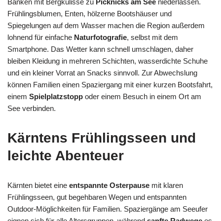
Bänken mit Bergkulisse zu
Picknicks am See
niederlassen.
Frühlingsblumen, Enten, hölzerne Bootshäuser und
Spiegelungen auf dem Wasser machen die Region außerdem
lohnend für einfache
Naturfotografie
, selbst mit dem
Smartphone. Das Wetter kann schnell umschlagen, daher
bleiben Kleidung in mehreren Schichten, wasserdichte Schuhe
und ein kleiner Vorrat an Snacks sinnvoll. Zur Abwechslung
können Familien einen Spaziergang mit einer kurzen Bootsfahrt,
einem
Spielplatzstopp
oder einem Besuch in einem Ort am
See verbinden.
Kärntens Frühlingsseen und
leichte Abenteuer
Kärnten bietet eine
entspannte Osterpause
mit klaren
Frühlingsseen, gut begehbaren Wegen und entspannten
Outdoor-Möglichkeiten für Familien. Spaziergänge am Seeufer
eignen sich für alle Altersgruppen, während
sanfte Radwege
es