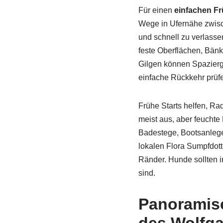
Für einen
einfachen Fr
Wege in Ufernähe zwisch
und schnell zu verlassen
feste Oberflächen, Bän
Gilgen können Spaziergä
einfache Rückkehr prüf
Frühe Starts helfen, Ra
meist aus, aber feuchte
Badestege, Bootsanleger
lokalen Flora Sumpfdot
Ränder. Hunde sollten i
sind.
Panoramis