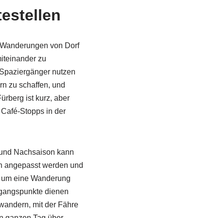
estellen
 Wanderungen von Dorf
miteinander zu
 Spaziergänger nutzen
n zu schaffen, und
rberg ist kurz, aber
 Café-Stopps in der
r- und Nachsaison kann
ten angepasst werden und
h, um eine Wanderung
ugangspunkte dienen
wandern, mit der Fähre
en ganzen Tag über