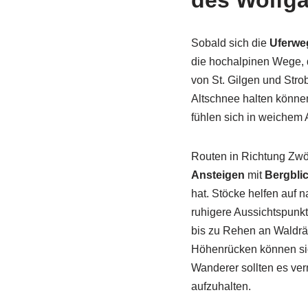
des Wolfg
Sobald sich die
Uferwe
die hochalpinen Wege, 
von St. Gilgen und Stro
Altschnee halten könne
fühlen sich in weichem 
Routen in Richtung Zwö
Ansteigen
mit
Bergbli
hat. Stöcke helfen auf 
ruhigere Aussichtspunk
bis zu Rehen an Waldrän
Höhenrücken können sic
Wanderer sollten es ve
aufzuhalten.