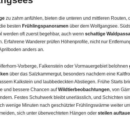
angsees
ge
zu zahm anfühlen, bieten die unteren und mittleren Routen, d
die besten
Frühlingspanoramen
über dem Wolfgangsee. Süds
bl werden oft zuerst begehbar, auch wenn
schattige Waldpass
n. Erfahrene Wanderer prüfen Höhenprofile, nicht nur Entfern
Aprilboden anders an.
lferhorn-Vorberge, Falkenstein oder Vormauergebiet belohnen
cken
über das Salzkammergut, besonders nachdem eine Kaltfron
nassem Kalkstein und laubbedeckten Abstiegen. Frühe Starts br
te und bessere Chancen auf
Wildtierbeobachtungen
, von Gäm
dern. Festes Schuhwerk bleibt unerlässlich, und Schichten sin
h wenige Minuten nach geschützter Frühlingswärme weiter unte
rmeiden, sich unter überwechteten Hängen oder
steilen aufta