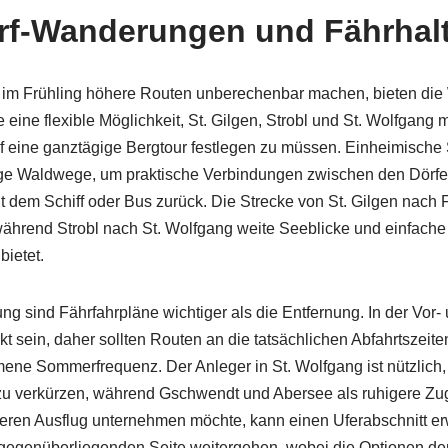
rf-Wanderungen und Fährhalt
im Frühling höhere Routen unberechenbar machen, bieten die
eine flexible Möglichkeit, St. Gilgen, Strobl und St. Wolfgang 
uf eine ganztägige Bergtour festlegen zu müssen. Einheimische
ige Waldwege, um praktische Verbindungen zwischen den Dörfer
 dem Schiff oder Bus zurück. Die Strecke von St. Gilgen nach Fü
, während Strobl nach St. Wolfgang weite Seeblicke und einfache
bietet.
nung sind Fährfahrpläne wichtiger als die Entfernung. In der Vo
kt sein, daher sollten Routen an die tatsächlichen Abfahrtszei
ene Sommerfrequenz. Der Anleger in St. Wolfgang ist nützlic
u verkürzen, während Gschwendt und Abersee als ruhigere Z
eren Ausflug unternehmen möchte, kann einen Uferabschnitt er
 gegenüberliegenden Seite weitergehen, wobei die Optionen d