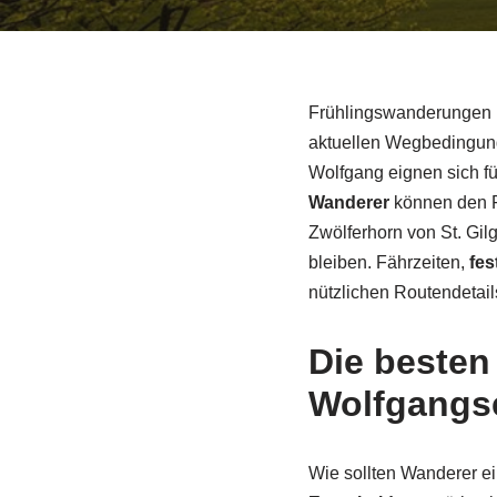
Frühlingswanderungen 
aktuellen Wegbedingunge
Wolfgang eignen sich fü
Wanderer
können den F
Zwölferhorn von St. Gi
bleiben. Fährzeiten,
fes
nützlichen Routendetail
Die beste
Wolfgangse
Wie sollten Wanderer e