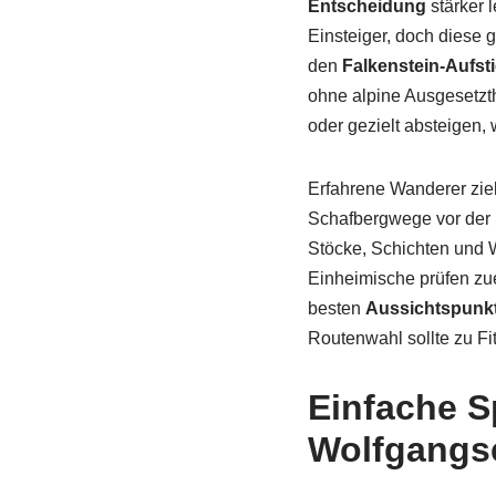
Entscheidung
stärker l
Einsteiger, doch diese 
den
Falkenstein-Aufst
ohne alpine Ausgesetzth
oder gezielt absteigen, 
Erfahrene Wanderer ziel
Schafbergwege vor der 
Stöcke, Schichten und W
Einheimische prüfen zue
besten
Aussichtspunk
Routenwahl sollte zu F
Einfache S
Wolfgangs