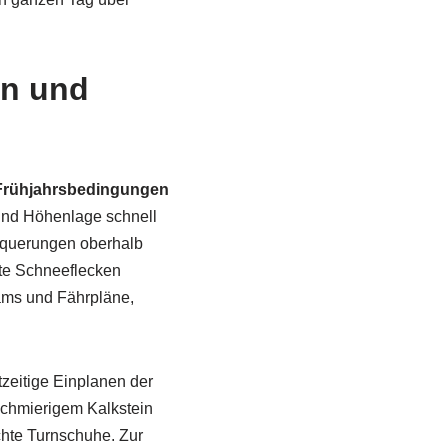
en und
Frühjahrsbedingungen
und Höhenlage schnell
ldquerungen oberhalb
lte Schneeflecken
ams und Fährpläne,
tzeitige Einplanen der
schmierigem Kalkstein
hte Turnschuhe. Zur