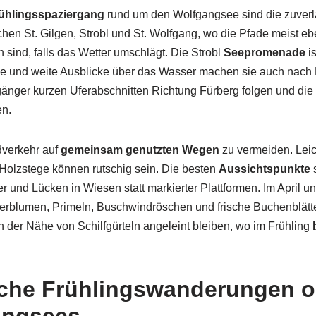
ühlingsspaziergang
rund um den Wolfgangsee sind die zuverl
en St. Gilgen, Strobl und St. Wolfgang, wo die Pfade meist e
 sind, falls das Wetter umschlägt. Die Strobl
Seepromenade
is
ke und weite Ausblicke über das Wasser machen sie auch nach 
nger kurzen Uferabschnitten Richtung Fürberg folgen und die F
en.
dverkehr auf
gemeinsam genutzten Wegen
zu vermeiden. Lei
 Holzstege können rutschig sein. Die besten
Aussichtspunkte
s
 und Lücken in Wiesen statt markierter Plattformen. Im April u
terblumen, Primeln, Buschwindröschen und frische Buchenblätte
n der Nähe von Schilfgürteln angeleint bleiben, wo im Frühling
che Frühlingswanderungen o