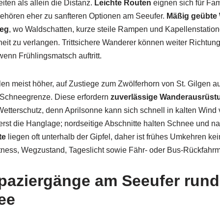
eiten als allein die Distanz.
Leichte Routen
eignen sich für Fam
gehören eher zu sanfteren Optionen am Seeufer.
Mäßig geübte
ieg
, wo Waldschatten, kurze steile Rampen und Kapellenstatio
eit zu verlangen. Trittsichere Wanderer können weiter Richtun
wenn Frühlingsmatsch auftritt.
en meist höher, auf Zustiege zum Zwölferhorn von St. Gilgen au
Schneegrenze. Diese erfordern
zuverlässige Wanderausrüst
etterschutz, denn Aprilsonne kann sich schnell in kalten Wind
rst die Hanglage; nordseitige Abschnitte halten Schnee und na
te
liegen oft unterhalb der Gipfel, daher ist frühes Umkehren kei
itness, Wegzustand, Tageslicht sowie Fähr- oder Bus-Rückfahrm
paziergänge am Seeufer run
ee